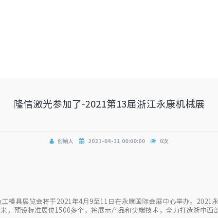
隆信激光参加了-2021第13届
创始人
2021-04-11 00:00:00